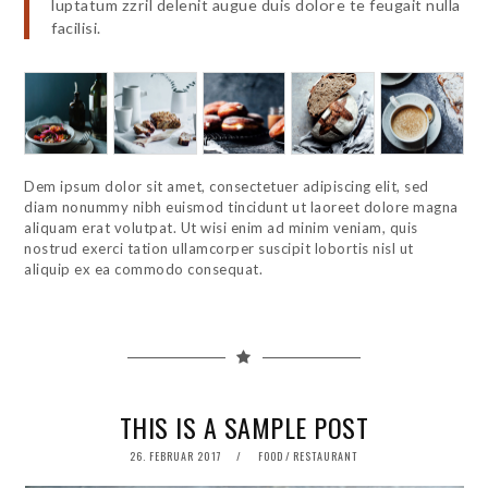
luptatum zzril delenit augue duis dolore te feugait nulla
facilisi.
Dem ipsum dolor sit amet, consectetuer adipiscing elit, sed
diam nonummy nibh euismod tincidunt ut laoreet dolore magna
aliquam erat volutpat. Ut wisi enim ad minim veniam, quis
nostrud exerci tation ullamcorper suscipit lobortis nisl ut
aliquip ex ea commodo consequat.
THIS IS A SAMPLE POST
POSTED
26. FEBRUAR 2017
FOOD
/
RESTAURANT
ON