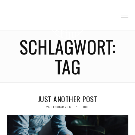
SCHLAGWORT:
TAG
JUST ANOTHER POST
POSTED
26. FEBRUAR 2017
FOOD
ON