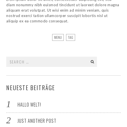
diam nonummy nibh euismod tincidunt ut laoreet dolore magna
aliquam erat volutpat. Ut wisi enim ad minim veniam, quis
nostrud exerci tation ullamcorper suscipit lobortis nisl ut
aliquip ex ea commodo consequat.
MENU
TAG
Search
for:
NEUESTE BEITRÄGE
HALLO WELT!
JUST ANOTHER POST