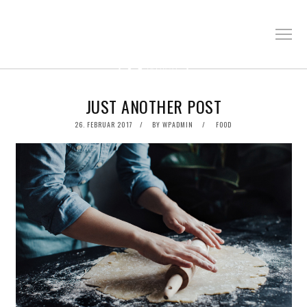
JUST ANOTHER POST
POSTED
26. FEBRUAR 2017
BY
WPADMIN
FOOD
ON