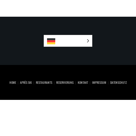
Deutsch
HOME
APRÈS SKI
RESTAURANTS
RESERVIERUNG
KONTAKT
IMPRESSUM
DATENSCHUTZ